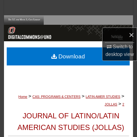
Search
Browse Collections
×
My Account
Switch to
About
desktop
view
Download
Digital Commons Network™
>
>
>
Home
CAS: PROGRAMS & CENTERS
LATIN AMER STUDIES
>
JOLLAS
2
JOURNAL OF LATINO/LATIN
AMERICAN STUDIES (JOLLAS)