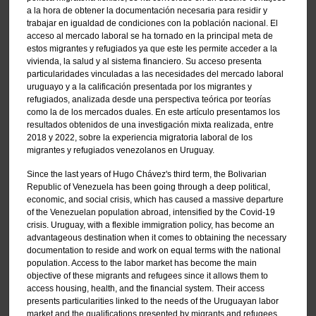
a la hora de obtener la documentación necesaria para residir y
trabajar en igualdad de condiciones con la población nacional. El
acceso al mercado laboral se ha tornado en la principal meta de
estos migrantes y refugiados ya que este les permite acceder a la
vivienda, la salud y al sistema financiero. Su acceso presenta
particularidades vinculadas a las necesidades del mercado laboral
uruguayo y a la calificación presentada por los migrantes y
refugiados, analizada desde una perspectiva teórica por teorías
como la de los mercados duales. En este artículo presentamos los
resultados obtenidos de una investigación mixta realizada, entre
2018 y 2022, sobre la experiencia migratoria laboral de los
migrantes y refugiados venezolanos en Uruguay.
Since the last years of Hugo Chávez's third term, the Bolivarian
Republic of Venezuela has been going through a deep political,
economic, and social crisis, which has caused a massive departure
of the Venezuelan population abroad, intensified by the Covid-19
crisis. Uruguay, with a flexible immigration policy, has become an
advantageous destination when it comes to obtaining the necessary
documentation to reside and work on equal terms with the national
population. Access to the labor market has become the main
objective of these migrants and refugees since it allows them to
access housing, health, and the financial system. Their access
presents particularities linked to the needs of the Uruguayan labor
market and the qualifications presented by migrants and refugees