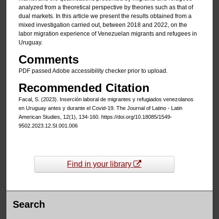
analyzed from a theoretical perspective by theories such as that of
dual markets. In this article we present the results obtained from a
mixed investigation carried out, between 2018 and 2022, on the
labor migration experience of Venezuelan migrants and refugees in
Uruguay.
Comments
PDF passed Adobe accessibility checker prior to upload.
Recommended Citation
Facal, S. (2023). Inserción laboral de migrantes y refugiados venezolanos
en Uruguay antes y durante el Covid-19. The Journal of Latino - Latin
American Studies, 12(1), 134-160. https://doi.org/10.18085/1549-
9502.2023.12.SI.001.006
Find in your library
Search