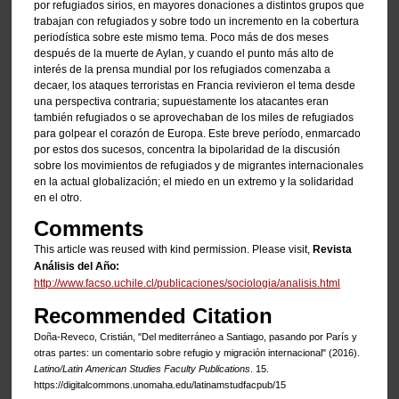
por refugiados sirios, en mayores donaciones a distintos grupos que
trabajan con refugiados y sobre todo un incremento en la cobertura
periodística sobre este mismo tema. Poco más de dos meses
después de la muerte de Aylan, y cuando el punto más alto de
interés de la prensa mundial por los refugiados comenzaba a
decaer, los ataques terroristas en Francia revivieron el tema desde
una perspectiva contraria; supuestamente los atacantes eran
también refugiados o se aprovechaban de los miles de refugiados
para golpear el corazón de Europa. Este breve período, enmarcado
por estos dos sucesos, concentra la bipolaridad de la discusión
sobre los movimientos de refugiados y de migrantes internacionales
en la actual globalización; el miedo en un extremo y la solidaridad
en el otro.
Comments
This article was reused with kind permission. Please visit,
Revista
Análisis del Año:
http://www.facso.uchile.cl/publicaciones/sociologia/analisis.html
Recommended Citation
Doña-Reveco, Cristián, "Del mediterráneo a Santiago, pasando por París y
otras partes: un comentario sobre refugio y migración internacional" (2016).
Latino/Latin American Studies Faculty Publications
. 15.
https://digitalcommons.unomaha.edu/latinamstudfacpub/15