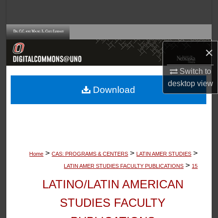
Search
Browse Collections
×
My Account
Switch to
About
desktop
view
Download
Digital Commons Network™
>
>
>
Home
CAS: PROGRAMS & CENTERS
LATIN AMER STUDIES
>
LATIN AMER STUDIES FACULTY PUBLICATIONS
15
LATINO/LATIN AMERICAN
STUDIES FACULTY