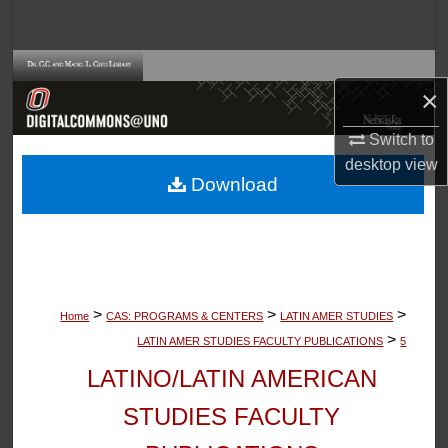
Search
Browse Collections
×
My Account
Switch to
desktop
view
About
Download
Digital Commons Network™
>
>
>
Home
CAS: PROGRAMS & CENTERS
LATIN AMER STUDIES
>
LATIN AMER STUDIES FACULTY PUBLICATIONS
5
LATINO/LATIN AMERICAN
STUDIES FACULTY