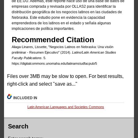
de EE.UU. Además, este reporte hace uso de una base de datos de
empresas comprada y revisada por OLLAS2 para identificar la
distribución geográfica de los negocios latinos en las ciudades de
Nebraska. Este estudio pone en evidencia la capacidad
emprendedora de los latinos en el estado y señala algunas
implicaciones de política importantes.
Recommended Citation
Aliaga-Linares, Lissette, "Negocios Latinos en Nebraska: Una visión
preliminar - Resumen Ejecutivo" (2014).
Latino/Latin American Studies
Faculty Publications
. 5.
https://digitalcommons.unomaha.edu/latinamstudfacpub/5
Files over 3MB may be slow to open. For best results,
right-click and select "save as..."
INCLUDED IN
Latin American Languages and Societies Commons
Search